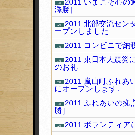
2011 いまこそ心の
広報
澤勝］
2011 北部交流セ
広報
ープンしました
2011 コンビニで
広報
2011 東日本大震
広報
のお礼
2011 嵐山町ふれ
広報
にオープンします。
2011 ふれあいの
広報
勝］
2011 ボランティ
広報