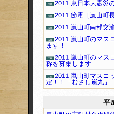
2011 東日本大震
広報
2011 節電［嵐山町
広報
2011 嵐山町南部
広報
2011 嵐山町のマ
広報
ます！
2011 嵐山町のマ
広報
称を募集します
2011 嵐山町マス
広報
定！！「むさし嵐丸」
平