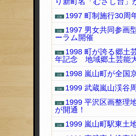
り新町名「むさし台」
1997 町制施行30
広報
1997 男女共同参
広報
ーラム開催
1998 町が誇る郷
広報
年記念 地域郷土芸能
1998 嵐山町が全
広報
1999 武蔵嵐山渓
広報
1999 平沢区画整
広報
が開通！
1999 嵐山町駅東
広報