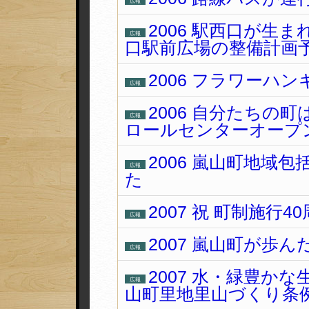
広報
2006 駅西口が生
広報
口駅前広場の整備計画
2006 フラワーハ
広報
2006 自分たちの
広報
ロールセンターオープ
2006 嵐山町地域
広報
た
2007 祝 町制施行
広報
2007 嵐山町が歩ん
広報
2007 水・緑豊か
広報
山町里地里山づくり条