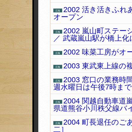
2002 活き活きふ
広報
オープン
2002 嵐山町ステ
広報
／ 武蔵嵐山駅が橋上化
2002 味菜工房が
広報
2003 東武東上線
広報
2003 窓口の業務
広報
週水曜日は午後7時まで
2004 関越自動車
広報
県道熊谷小川秩父線バ
2004 町長退任の
広報
二］