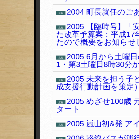
2004 町長就任の
広報
2005 【臨時号】
広報
た改革予算案：平成1
たので概要をお知らせ
2005 6月から土
広報
1・第3土曜日8時30分
2005 未来を担う
広報
成支援行動計画を策定
2005 めざせ100歳
広報
タート
2005 嵐山初&発 
広報
2006 路線バスが