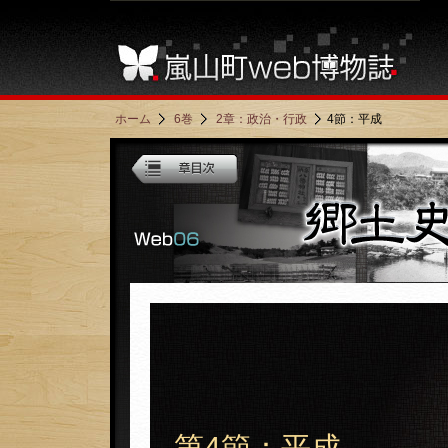
ホーム
6巻
2章：政治・行政
4節：平成
第4節：平成