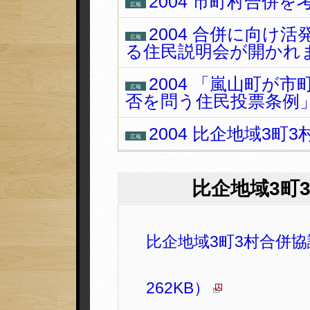
2004 市町村合併を
広報
2004 合併に向け
広報
る住民説明会が開かれ
2004 「嵐山町が
広報
否を問う住民投票条例
2004 比企地域3
広報
比企地域3町
比企地域3町3村合併協
262KB）