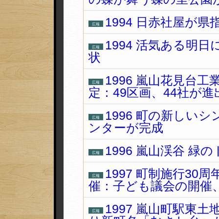
1994 日赤社屋が
広報
1994 活気ある明
広報
状
1996 嵐山花見台
広報
定：49区画、44社が進
1996 町の新しい
広報
ンターが完成
1996 嵐山渓谷 
広報
1997 町制施行3
広報
催：子ども議会の開催、
1997 嵐山町駅東
広報