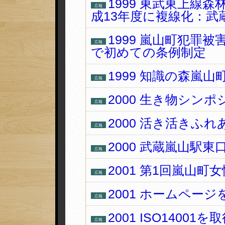
1999 東武東上線
広報
成13年度に複線化：武
1999 嵐山町犯罪
広報
で初めての条例制定
1999 知識の森嵐
広報
2000 生き物シンポ
広報
2000 活き活きふ
広報
2000 武蔵嵐山駅
広報
2001 第1回嵐山町
広報
2001 ホームページ
広報
2001 ISO14001
広報