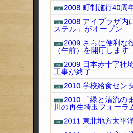
2008 町制施行40
広報
2008 アイプラザ
広報
ステル」がオープン
2009 さらに便利
広報
（午前）を開庁します
2009 日本赤十字
広報
工事が終了
2010 学校給食セ
広報
2010 「緑と清流
広報
川の再生埼玉フォーラム
2011 東北地方太
広報