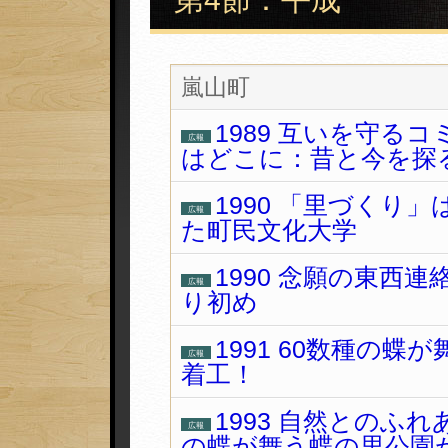
嵐山町
1989 互いを守る
広報
はどこに：昔と今を探
1990 「里づくり
広報
た町民文化大学
1990 念願の東西
広報
り初め
1991 60数種の
広報
着工！
1993 自然とのふ
広報
の蝶が舞う蝶の里公園