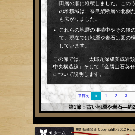
田層の順に堆積しました。この
の堆積域は、奈良梨断層の北側
も広がりました。
これらの地層の堆積中やその後
て、現在では地層や岩石は図の
しています。
この節では、「太郎丸深成変成岩類
中央構造線」そして「金勝山石英せ
について説明します。
章目次
1
2
3
0
第1節：古い地層や岩石―約2
無断転載禁止 Copyright© 2012 Ranzan to