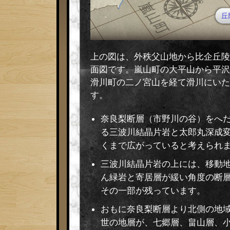
上の図は、外秩父山地から比企丘陵
面図です。嵐山町の大平山から平沢
滑川町の二ノ宮山を経て滑川にいた
す。
奈良梨断層（市野川の谷）をへ
る三波川結晶片岩と太郎丸深成
くまで広がっていると考えられ
三波川結晶片岩の上には、移動
ん緑岩と寄居層が緩い角度の断
その一部が残っています。
おもに奈良梨断層より北側の地
世の地層が、七郷層、畠山層、