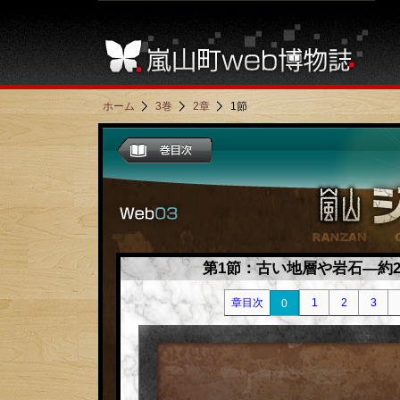
ホーム
3巻
2章
1節
第1節：古い地層や岩石―約2
章目次
1
2
3
0