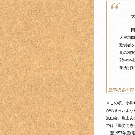
大
岡部村
大里郡岡
勤労者を
此の程案
部中学校
業所別対
新聞紙名不明 
※この頃、小川
が始まったよう
嵐山会、嵐山友
では「勤労同志
翌1957年度(