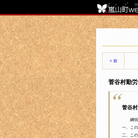
< 前
菅谷村勤労
菅谷村
綱領
一、この
二、この