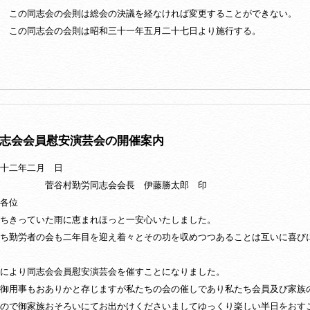
 この同志会の会則は総会の決議を経なければ変更することができない。
 この同志会の会則は昭和三十一年五月二十七日より施行する。
志会会員慰安演芸会の開催案内
十二年二月 日
村勤労同志会会長 伊藤勝太郎 印
各位
ちきっていた雨に恵まれほっと一安心いたしました。
ち勤労者の会も二年目を迎え着々とその功を収めつつあることは互いに喜び
により同志会会員慰安演芸会を催すことになりました。
御用事もおありかと存じますが私たちの会の催しであり私たち会員及び家族
ので御家族おそろいにてお出かけくださいましてゆっくり楽しい半日をおす