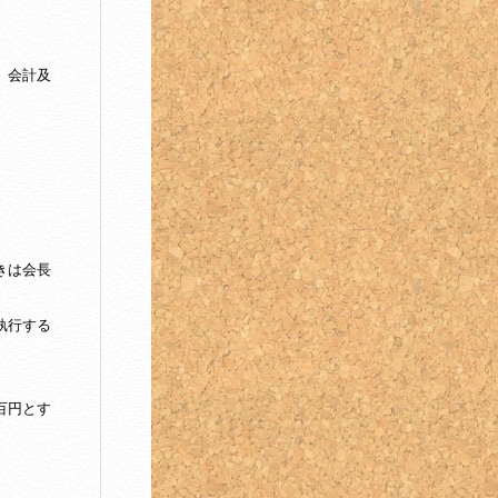
。会計及
きは会長
執行する
百円とす