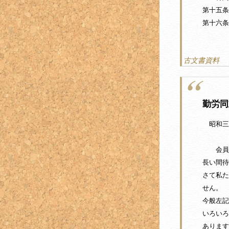
第十五条
第十六条
古文書資料
勤労同
昭和三
菅谷
会員
長い間待
さて私た
せん。
今般左記
いろいろ
あります