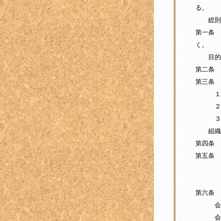
る。
総則
第一条 
く。
目的
第二条 
第三条 
１ 相
２ 家
３ そ
組織
第四条 
第五条 
菅谷・
古里・
第六条 
会長 
会計 