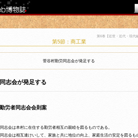
第6巻【近世・近代・現代編
第5節：商工業
菅谷村勤労同志会が発足する
同志会が発足する
勤労者同志会会則案
同志会は本村に在住する勤労者相互の親睦を図るものである。
同志会は相互連けいして、家族と共に地位の向上、家庭生活の安定を図るも