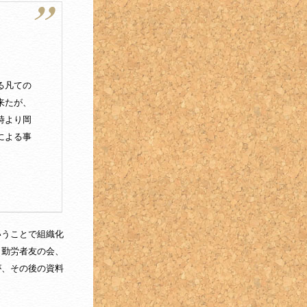
る凡ての
来たが、
時より岡
による事
いうことで組織化
、勤労者友の会、
が、その後の資料