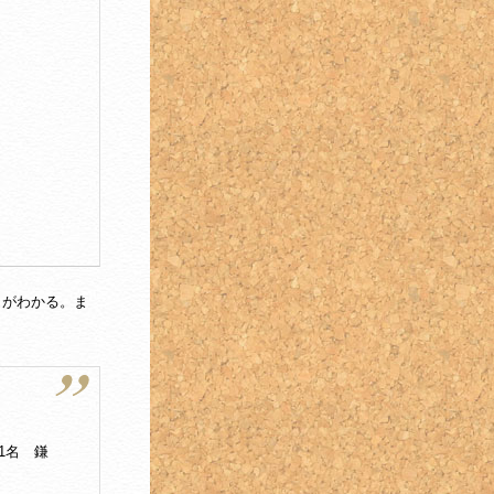
とがわかる。ま
沢1名 鎌