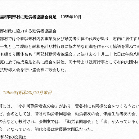
里郡岡部村に勤労者協議会発足
1955年10月
政に協力する勤労者協議会
部村では今春以来村内各事業所及び勤労者団体の代表が集り、村内に居住す
一丸として親睦と融和を計り村行政に協力的な組織を作るべく協議を重ねて
も纏まり団体名も「岡部村勤労者協議会」と決り去る十月二十七日は午前八
庭に於て結成発足と共に総会を開催、同十時より祝賀行事として村内六団体
抗野球大会を行い盛会裡に散会した。
1955年(昭和30)10月末日
町には、「小川町勤労者友の会」があり、菅谷村にも同様な会をつくろうと
だ。会名としては、菅谷村勤労者同志会、勤労者友の会、俸給生活者友の会
の会などが検討され、会則案では、「勤労者同志会」と「者」が入っている
会」となっている。初代会長は伊藤勝太郎氏だった。
昭和32)の役員は、