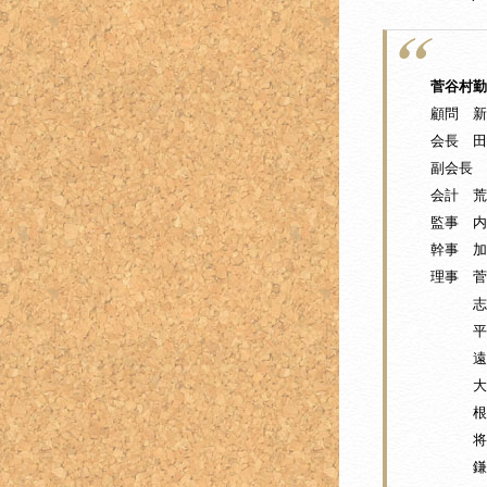
菅谷村勤
顧問 新
会長 田
副会長
会計 荒
監事 内
幹事 
理事 菅
志賀 
平沢
遠山
大蔵
根岸
将軍沢
鎌形 