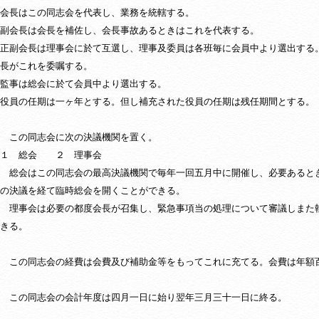
会長はこの同志会を代表し、業務を統轄する。
は会長を補佐し、会長事故あるときはこれを代表する。
正副会長は理事会に於て互選し、理事及委員は各班毎に会員中より選出する
長がこれを委嘱する。
監事は総会に於て会員中より選出する。
役員の任期は一ヶ年とする。但し補充された役員の任期は残任期間とする。
 この同志会に次の決議機関を置く。
総会 ２ 理事会
 総会はこの同志会の最高決議機関で毎年一回五月中に開催し、必要あると
の決議を経て臨時総会を開くことができる。
は必要の都度会長が召集し、緊急事項当の処理について審議しまた
きる。
 この同志会の経費は会費及び補助金等をもってこれに充てる。会費は年額
 この同志会の会計年度は四月一日に始り翌年三月三十一日に終る。