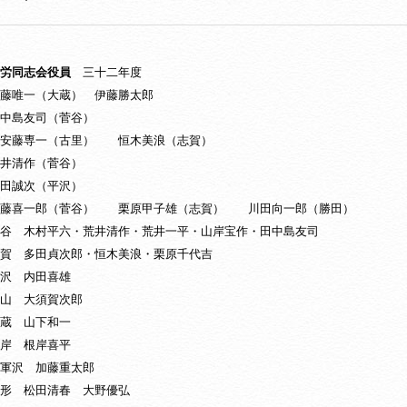
労同志会役員
三十二年度
藤唯一（大蔵） 伊藤勝太郎
中島友司（菅谷）
 安藤専一（古里） 恒木美浪（志賀）
井清作（菅谷）
田誠次（平沢）
加藤喜一郎（菅谷） 栗原甲子雄（志賀） 川田向一郎（勝田）
谷 木村平六・荒井清作・荒井一平・山岸宝作・田中島友司
多田貞次郎・恒木美浪・栗原千代吉
 内田喜雄
 大須賀次郎
 山下和一
 根岸喜平
 加藤重太郎
松田清春 大野優弘