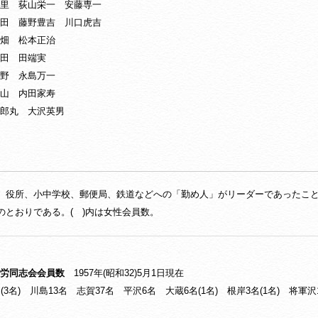
荻山栄一 安藤専一
藤野豊吉 川口虎吉
 松本正治
 田端実
 永島万一
 内田家寿
丸 大沢英男
役所、小中学校、郵便局、鉄道などへの「勤め人」がリーダーであったこ
のとおりである。( )内は女性会員数。
労同志会会員数
1957年(昭和32)5月1日現在
名(3名) 川島13名 志賀37名 平沢6名 大蔵6名(1名) 根岸3名(1名) 将軍