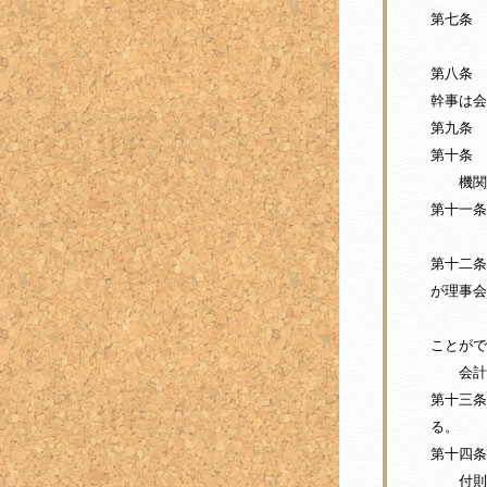
第七条 
副会長
第八条 
幹事は会
第九条 
第十条 
機関
第十一条
１ 
第十二条
が理事会
理事会
ことがで
会計
第十三条
る。
第十四条
付則