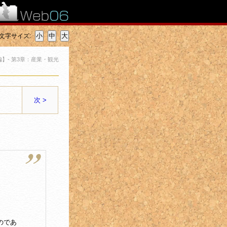
文字サイズ:
】- 第3章：産業・観光
次 >
のであ