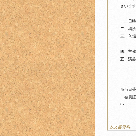
さいます
一、日時
二、場所
三、入場
それ以
四、主催
五、演芸
・浪
・奇
・万
※当日受
会員証
い。
古文書資料