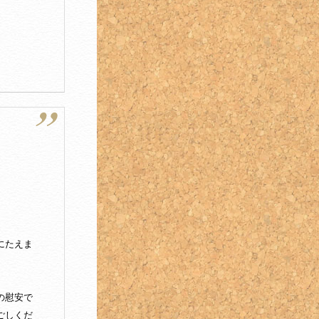
にたえま
の慰安で
ごしくだ