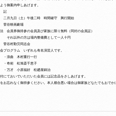
よう御案内申しあげます。
記
 二月九日（土）午後二時 時間確守 興行開始
 菅谷映画劇場
法 会員券御持参の会員及び家族に限り無料（同封の会員証）
外の方は場内整備費として一人十円
 菅谷村勤労同志会
会プログラム いずれも有名演芸人です。
曲 木村重行一行
術 松旭斎千恵子
才 小原福好 松廼屋錦治
付にておいでいただいた会員には記念品をさしあげます。
をお忘れなく御持参ください。本人都合悪い場合は御家族どなたでもおでか