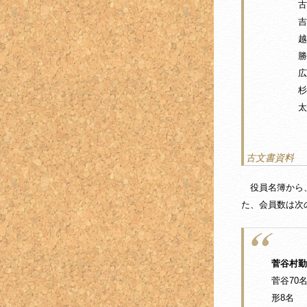
古里 
吉田 
越畑
勝田
広野
杉山
太郎
古文書資料
役員名簿から、
た、会員数は次
菅谷村勤
菅谷70
形8名