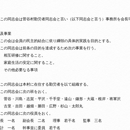
この同志会は菅谷村勤労者同志会と言い（以下同志会と言う）事務所を会長
及事業
この会は会員の民主的結合に依り綱領の具体的実践を目的とする。
この同志会は前条の目的を達成するため次の事業を行う。
互研修に関すること。
庭生活の安定に関すること。
の他必要なる事項
この同志会は本村に在住する勤労者を以て組織する。
この同志会に次の班をおく。
川島・志賀・平沢・千手堂・遠山・鎌形・大蔵・根岸・将軍沢
吉田・越畑・勝田・広野・杉山・太郎丸
この同志会に次の役員をおく。
一名 副会長 二名 理事 若干名 監事 三名
一名 幹事並に委員 若干名